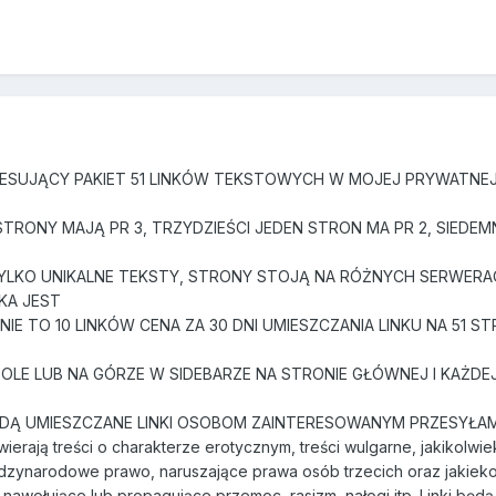
SUJĄCY PAKIET 51 LINKÓW TEKSTOWYCH W MOJEJ PRYWATNEJ 
STRONY MAJĄ PR 3, TRZYDZIEŚCI JEDEN STRON MA PR 2, SIEDEM
YLKO UNIKALNE TEKSTY, STRONY STOJĄ NA RÓŻNYCH SERWERA
KA JEST
IE TO 10 LINKÓW CENA ZA 30 DNI UMIESZCZANIA LINKU NA 51 S
DOLE LUB NA GÓRZE W SIDEBARZE NA STRONIE GŁÓWNEJ I KAŻDE
DĄ UMIESZCZANE LINKI OSOBOM ZAINTERESOWANYM PRZESYŁAM
wierają treści o charakterze erotycznym, treści wulgarne, jakikolwie
ędzynarodowe prawo, naruszające prawa osób trzecich oraz jakiek
a nawołujące lub propagujące przemoc, rasizm, nałogi itp. Linki będą