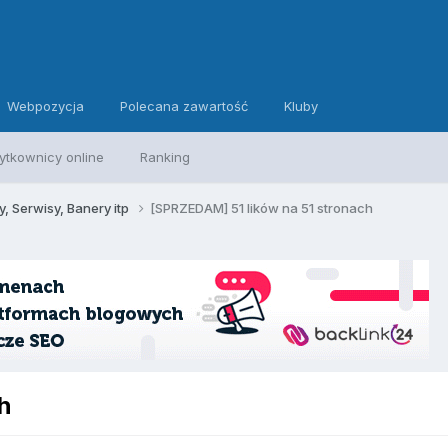
Webpozycja
Polecana zawartość
Kluby
ytkownicy online
Ranking
, Serwisy, Banery itp
[SPRZEDAM] 51 lików na 51 stronach
h