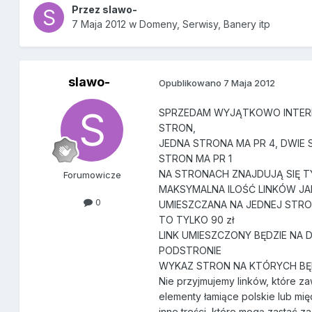
Przez
slawo-
7 Maja 2012
w
Domeny, Serwisy, Banery itp
slawo-
Opublikowano
7 Maja 2012
SPRZEDAM WYJĄTKOWO INTERE
STRON,
JEDNA STRONA MA PR 4, DWIE 
STRON MA PR 1
NA STRONACH ZNAJDUJĄ SIĘ T
Forumowicze
MAKSYMALNA ILOŚĆ LINKÓW JA
0
UMIESZCZANA NA JEDNEJ STRON
TO TYLKO 90 zł
LINK UMIESZCZONY BĘDZIE NA 
PODSTRONIE
WYKAZ STRON NA KTÓRYCH BĘ
Nie przyjmujemy linków, które za
elementy łamiące polskie lub mi
inne treści, które mogą zastać z