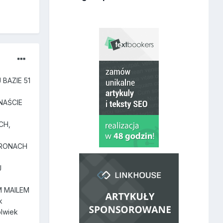
BAZIE 51
NAŚCIE
CH,
TRONACH
J
 MAILEM
k
olwiek