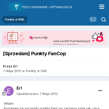
Punkty w SWL
[Sprzedam] Punkty FanCop
Przez
Er!
7 Maja 2012
w
Punkty w SWL
Er!
Opublikowano
7 Maja 2012
Witam
Posiadam na sprzedaż punkty FanCop zarówno lubię jak i plus.