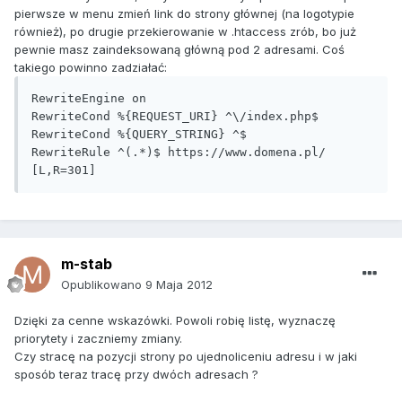
pierwsze w menu zmień link do strony głównej (na logotypie
również), po drugie przekierowanie w .htaccess zrób, bo już
pewnie masz zaindeksowaną główną pod 2 adresami. Coś
takiego powinno zadziałać:
RewriteEngine on

RewriteCond %{REQUEST_URI} ^\/index.php$

RewriteCond %{QUERY_STRING} ^$

RewriteRule ^(.*)$ https://www.domena.pl/ 
[L,R=301]
m-stab
Opublikowano
9 Maja 2012
Dzięki za cenne wskazówki. Powoli robię listę, wyznaczę
priorytety i zaczniemy zmiany.
Czy stracę na pozycji strony po ujednoliceniu adresu i w jaki
sposób teraz tracę przy dwóch adresach ?