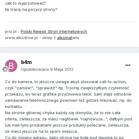
Jak to wyprostować?
Ile tracę na pozycji strony?
prsi.pl -
Polski Rejestr Stron Internetowych
www.alkodrive.pl - sklep z
alkomat
ami
b4m
Opublikowano
9 Maja 2012
Co do banera, to jeszcze uwaga abyś stosował call-to-action,
czyli "zamów!", "sprawdź!" itp. Trochę zwiększyłbym czytelność
przekazu, bo teraz grafika przyćmiewa tekst. Sam slajd odnośnie
zamawiania telefonicznego powinien też gdzieś linkować, np. do
kontaktu.
Na stronie głównej chyba każdy się domyśla, że to nie cała
oferta, zwłaszcza, że masz nagłówek "najnowsze...", dałbym pod
lub nad tymi produktami jeszcze produkty polecane, zwłaszcza,
że masz jeszcze na to sporo miejsca.
Co do zmiany adresu, żeby strona nie była pod dwoma to po