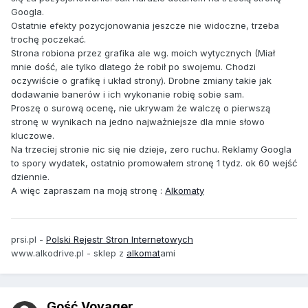
Googla.
Ostatnie efekty pozycjonowania jeszcze nie widoczne, trzeba
trochę poczekać.
Strona robiona przez grafika ale wg. moich wytycznych (Miał
mnie dość, ale tylko dlatego że robił po swojemu. Chodzi
oczywiście o grafikę i układ strony). Drobne zmiany takie jak
dodawanie banerów i ich wykonanie robię sobie sam.
Proszę o surową ocenę, nie ukrywam że walczę o pierwszą
stronę w wynikach na jedno najważniejsze dla mnie słowo
kluczowe.
Na trzeciej stronie nic się nie dzieje, zero ruchu. Reklamy Googla
to spory wydatek, ostatnio promowałem stronę 1 tydz. ok 60 wejść
dziennie.
A więc zapraszam na moją stronę :
Alkomaty
prsi.pl -
Polski Rejestr Stron Internetowych
www.alkodrive.pl - sklep z
alkomat
ami
Gość Voyager