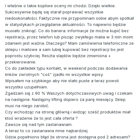
I właśnie o takie kopliwe oceny mi chodzi. Dzięki wielkie.
Sukcesywnie będę się starał poprawiać wszystkie
niedoskonałości. Faktycznie nie przypominam sobie abym spotkał
w statystykach przeglądanie aktualności. To napewno będzie
musiało zniknąć. Co do banera: informacje że można kupić bez
rejestracji, przez telefon lub pisząc zwykłego maila w 3 min moim
zdaniem jest ważna. Dlaczego? Mam zamówienia telefoniczne ze
sklepu i mailowe a sam lubię kupować bez rejestracji bo jest
poprostu szybciej. Reszta slajdów będzie zmieniona +
przekierowanie.
Co do zakładek typu kontakt, w weekend podczas dodawania
linków zwrotnych "coś" zjadło mi wszystkie wpisy.
Wpisałem na szybkiego aby nie stało puste a teraz powoli
wszystko uzupełniam.
Zgadzam się z 90 % Waszych dotychczasowych uwag i czekam
na następne. Następny lifting dopiero za parę miesięcy. Sklep
musi na niego zarobić.
Czy wchodząc na stronę główną i widząc sześć produktów miał
ktoś wrażenie że to jest cała oferta ?
Zawsze się nad tym zastanawiam.
A teraz to co zastanawia mnie najbardziej.
Gdzie popełniono błąd że strona jest dostępna pod 2 adresami?