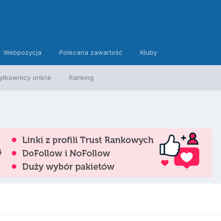
Webpozycja
Polecana zawartość
Kluby
ytkownicy online
Ranking