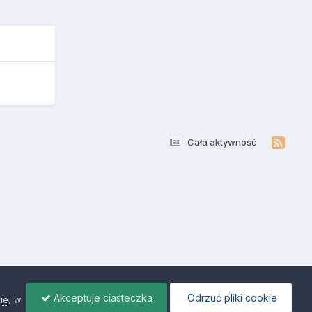
Cała aktywność
Akceptuje ciasteczka
Odrzuć pliki cookie
ie
, w