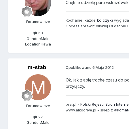
Chętnie udzielę paru wskazówek
Kochanie, każde
kolczyki
wygląda
Forumowicze
Chcesz sprawić bliskiej Ci osobie 
63
Gender:
Male
Location:
Iława
m-stab
Opublikowano
6 Maja 2012
Ok, jak złapię trochę czasu do p
przyłączy.
prsi.pl -
Polski Rejestr Stron Inter
Forumowicze
www.alkodrive.pl - sklep z
alkomat
27
Gender:
Male