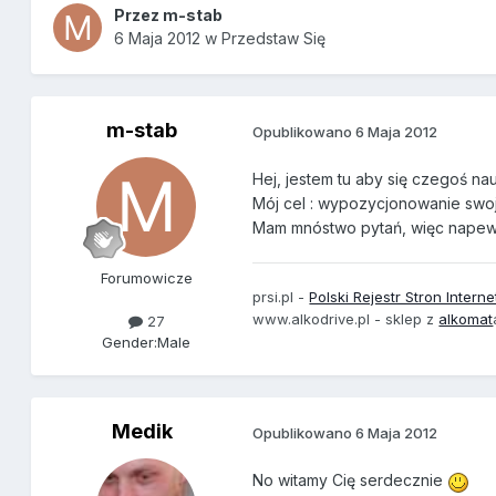
Przez
m-stab
6 Maja 2012
w
Przedstaw Się
m-stab
Opublikowano
6 Maja 2012
Hej, jestem tu aby się czegoś n
Mój cel : wypozycjonowanie swoj
Mam mnóstwo pytań, więc napew
Forumowicze
prsi.pl -
Polski Rejestr Stron Inter
www.alkodrive.pl - sklep z
alkomat
27
Gender:
Male
Medik
Opublikowano
6 Maja 2012
No witamy Cię serdecznie