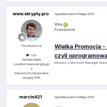
www.skrypty.pro
Opublikowano
6 Maja 2012
Witaj
Powodzenia!
Wielka Promocja -
Forumowicze
czyli oprogramowan
1 tys.
Gender:
Male
Mówimy o Microsite Manager Stand
Location:
www.skrypty.pr
o
Interests:
Profesjonalne
skrypty PHP
marcin421
Opublikowano
6 Maja 2012