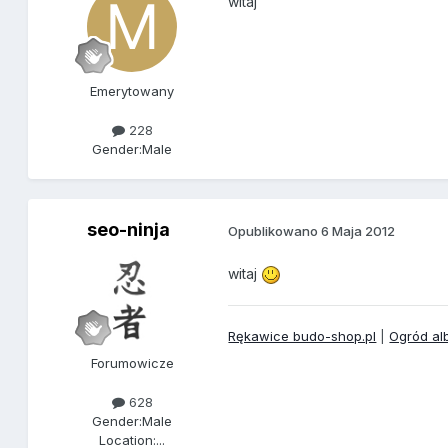
witaj
Emerytowany
228
Gender:
Male
seo-ninja
Opublikowano
6 Maja 2012
witaj
Rękawice budo-shop.pl
|
Ogród al
Forumowicze
628
Gender:
Male
Location:
...