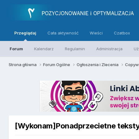
Przeglądaj
Cała aktywność
Wieści
Czatbox
Forum
Kalendarz
Regulamin
Administracja
Uż
Strona główna
Forum Ogólne
Ogłoszenia i Zlecenia
Copywr
[Wykonam]Ponadprzecietne tekst