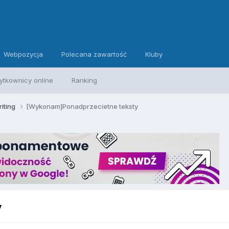
Webpozycja
Polecana zawartość
Kluby
ytkownicy online
Ranking
iting
[Wykonam]Ponadprzecietne teksty
y