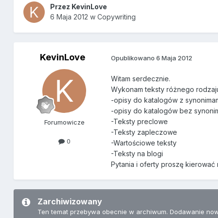
Przez
KevinLove
6 Maja 2012
w
Copywriting
KevinLove
Opublikowano
6 Maja 2012
Witam serdecznie.
Wykonam teksty różnego rodzaju
-opisy do katalogów z synonima
-opisy do katalogów bez synon
-Teksty preclowe
Forumowicze
-Teksty zapleczowe
0
-Wartościowe teksty
-Teksty na blogi
Pytania i oferty proszę kierować
Zarchiwizowany
Ten temat przebywa obecnie w archiwum. Dodawanie now