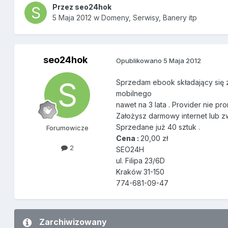
Przez
seo24hok
5 Maja 2012
w
Domeny, Serwisy, Banery itp
seo24hok
Opublikowano
5 Maja 2012
Sprzedam ebook składający się z
mobilnego
nawet na 3 lata . Provider nie pr
Założysz darmowy internet lub z
Sprzedane już 40 sztuk .
Forumowicze
Cena :
20,00 zł
2
SEO24H
ul. Filipa 23/6D
Kraków 31-150
774-681-09-47
Zarchiwizowany