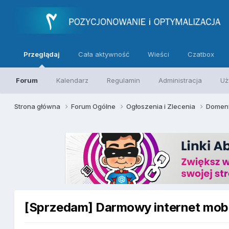
Przeglądaj
Cała aktywność
Wieści
Czatbox
Forum
Kalendarz
Regulamin
Administracja
Uż
Strona główna
Forum Ogólne
Ogłoszenia i Zlecenia
Domeny
[Sprzedam] Darmowy internet mobiln