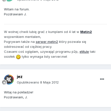
Witam na forum.
Pozdrawiam J.
W wolnej chwili lubię grać z kumplami od 4 lat w
Metin2
wojownikiem mentalem,
Pogrywam także na
serwer metin2
który pozwala się
odstresować od ciężkiej pracy.
Czasami coś oglądam, uzywająć programu p2p,
eMule
taki
osiołek
tylko wymaga listy server.met
jez
Opublikowano
8 Maja 2012
Witaj na pokładzie!
Pozdrawiam, J.