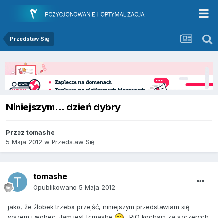
Przedstaw Się
Niniejszym... dzień dybry
Przez
tomashe
5 Maja 2012
w
Przedstaw Się
tomashe
Opublikowano
5 Maja 2012
jako, że żłobek trzeba przejść, niniejszym przedstawiam się
wszem i wobec. Jam jest tomashe
. PiO kocham za szczerych