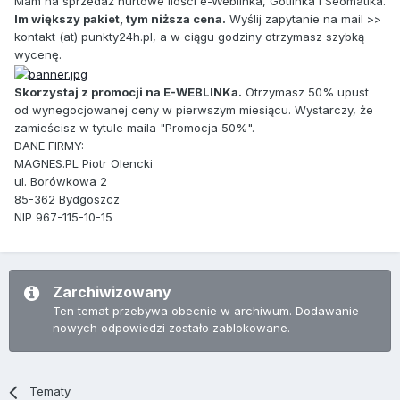
Mam na sprzedaż hurtowe ilości e-Weblinka, Gotlinka i Seomatika.
Im większy pakiet, tym niższa cena.
Wyślij zapytanie na mail >>
kontakt (at) punkty24h.pl, a w ciągu godziny otrzymasz szybką
wycenę.
Skorzystaj z promocji na E-WEBLINKa.
Otrzymasz 50% upust
od wynegocjowanej ceny w pierwszym miesiącu. Wystarczy, że
zamieścisz w tytule maila "Promocja 50%".
DANE FIRMY:
MAGNES.PL Piotr Olencki
ul. Borówkowa 2
85-362 Bydgoszcz
NIP 967-115-10-15
Zarchiwizowany
Ten temat przebywa obecnie w archiwum. Dodawanie
nowych odpowiedzi zostało zablokowane.
Tematy