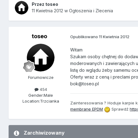
Przez
toseo
11 Kwietnia 2012
w
Ogłoszenia i Zlecenia
toseo
Opublikowano
11 Kwietnia 2012
Witam
Szukam osoby chętnej do dodawan
moderowanych i zawierających uni
listę do wglądu żeby samemu oc
Oferty wraz z ceną i preclami pr
Forumowicze
bok@toseo.pl
454
Gender:
Male
Location:
Trzcianka
Zainteresowania ? Hoduje
karpie k
membranę EPDM
Sprawdź
http
Zarchiwizowany