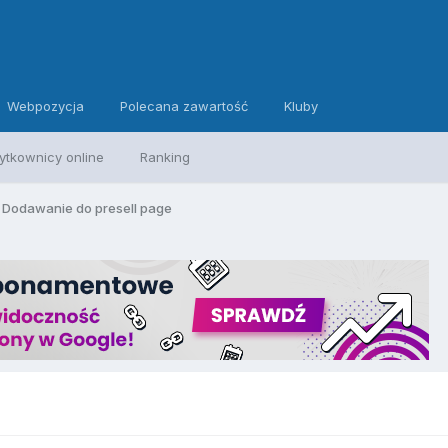
Webpozycja
Polecana zawartość
Kluby
ytkownicy online
Ranking
] Dodawanie do presell page