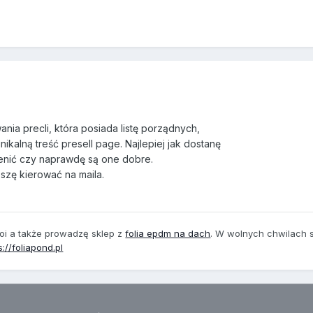
ia precli, która posiada listę porządnych,
kalną treść presell page. Najlepiej jak dostanę
enić czy naprawdę są one dobre.
oszę kierować na maila.
oi
a także prowadzę sklep z
folia epdm na dach
. W wolnych chwilach 
s://foliapond.pl