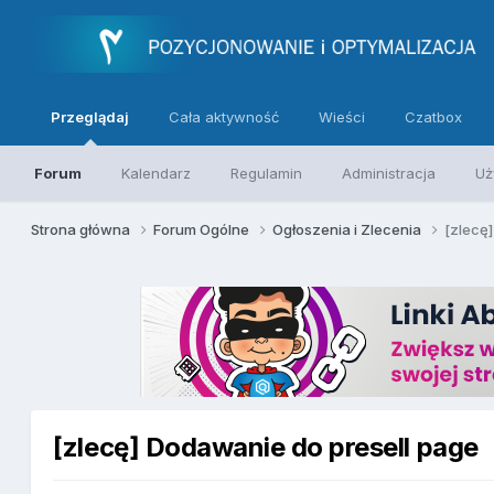
Przeglądaj
Cała aktywność
Wieści
Czatbox
Forum
Kalendarz
Regulamin
Administracja
Uż
Strona główna
Forum Ogólne
Ogłoszenia i Zlecenia
[zlecę
[zlecę] Dodawanie do presell page