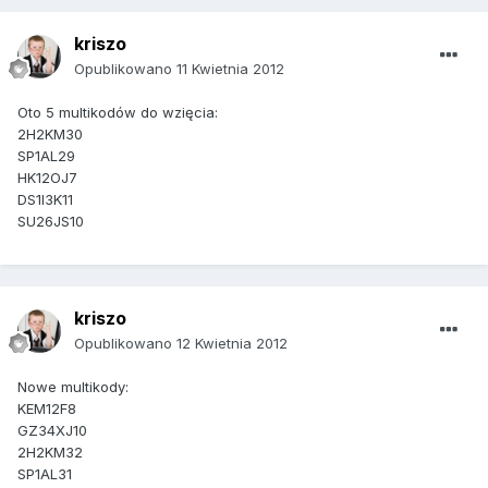
kriszo
Opublikowano
11 Kwietnia 2012
Oto 5 multikodów do wzięcia:
2H2KM30
SP1AL29
HK12OJ7
DS1I3K11
SU26JS10
kriszo
Opublikowano
12 Kwietnia 2012
Nowe multikody:
KEM12F8
GZ34XJ10
2H2KM32
SP1AL31