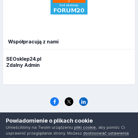
Współpracują z nami
SEOsklep24.pl
Zdalny Admin
Język
Polityka prywatności
Ciasteczka
Powiadomienie o plikach cookie
www.optymalizacja.com
Umieściliśmy na Twoim urządzeniu
pliki cookie
, aby pomóc Ci
Powered by Invision Community
usprawnić przeglądanie strony. Możesz
dostosować ustawienia