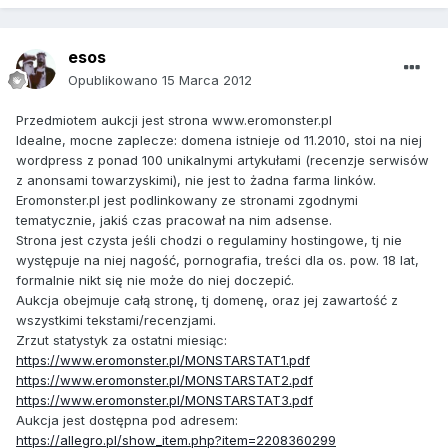
esos
Opublikowano
15 Marca 2012
Przedmiotem aukcji jest strona www.eromonster.pl
Idealne, mocne zaplecze: domena istnieje od 11.2010, stoi na niej
wordpress z ponad 100 unikalnymi artykułami (recenzje serwisów
z anonsami towarzyskimi), nie jest to żadna farma linków.
Eromonster.pl jest podlinkowany ze stronami zgodnymi
tematycznie, jakiś czas pracował na nim adsense.
Strona jest czysta jeśli chodzi o regulaminy hostingowe, tj nie
występuje na niej nagość, pornografia, treści dla os. pow. 18 lat,
formalnie nikt się nie może do niej doczepić.
Aukcja obejmuje całą stronę, tj domenę, oraz jej zawartość z
wszystkimi tekstami/recenzjami.
Zrzut statystyk za ostatni miesiąc:
https://www.eromonster.pl/MONSTARSTAT1.pdf
https://www.eromonster.pl/MONSTARSTAT2.pdf
https://www.eromonster.pl/MONSTARSTAT3.pdf
Aukcja jest dostępna pod adresem:
https://allegro.pl/show_item.php?item=2208360299