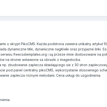
te o skrypt PikoCMS. Każda podstrona zawiera unikalny artykuł 1
ada dynamiczne title, dynamiczne nagłówki oraz przyjazne linki. S
serwisu freecsstemplates.org i są przeze mnie dostosowane na po
ułów na stronie wstawione sa obrazki z imagestocka.
 np. zbudowanie zaplecza składającego sie z 30 stron zapleczow
ięcie pod panel centralny pikoCMS, wykorzystanie stosownego sch
owanie zaplecza różnymi metodami. Cena usługi do uzgodnienia.
nienia.