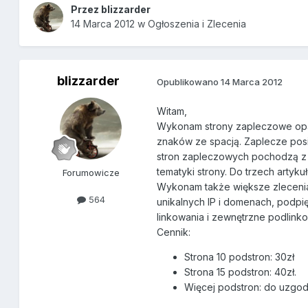
Przez
blizzarder
14 Marca 2012
w
Ogłoszenia i Zlecenia
blizzarder
Opublikowano
14 Marca 2012
Witam,
Wykonam strony zapleczowe opar
znaków ze spacją. Zaplecze posi
stron zapleczowych pochodzą z 
tematyki strony. Do trzech artyk
Forumowicze
Wykonam także większe zlecenia
564
unikalnych IP i domenach, podp
linkowania i zewnętrzne podlink
Cennik:
Strona 10 podstron: 30zł
Strona 15 podstron: 40zł.
Więcej podstron: do uzgod