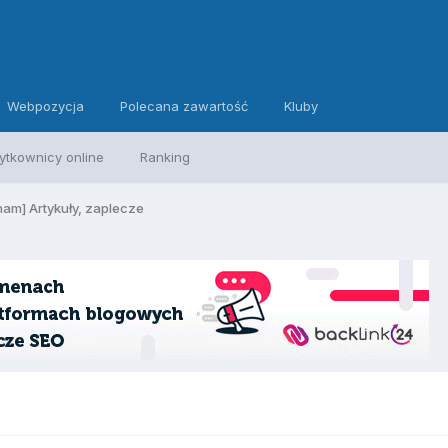
Webpozycja
Polecana zawartość
Kluby
ytkownicy online
Ranking
am] Artykuły, zaplecze