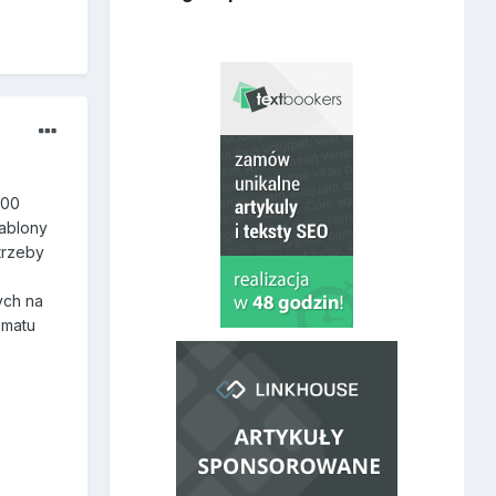
000
zablony
trzeby
ych na
ematu