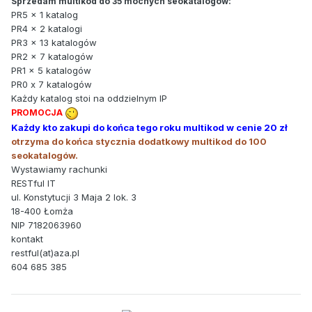
Sprzedam multikod do 35 mocnych seokatalogów:
PR5 x 1 katalog
PR4 x 2 katalogi
PR3 x 13 katalogów
PR2 x 7 katalogów
PR1 x 5 katalogów
PR0 x 7 katalogów
Każdy katalog stoi na oddzielnym IP
PROMOCJA
Każdy kto zakupi do końca tego roku multikod w cenie 20 zł
otrzyma do końca stycznia dodatkowy multikod do 100
seokatalogów.
Wystawiamy rachunki
RESTful IT
ul. Konstytucji 3 Maja 2 lok. 3
18-400 Łomża
NIP 7182063960
kontakt
restful(at)aza.pl
604 685 385