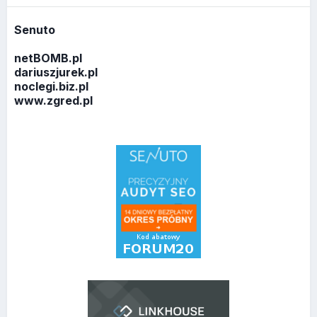
Senuto
netBOMB.pl
dariuszjurek.pl
noclegi.biz.pl
www.zgred.pl