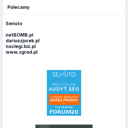
Polecamy
Senuto
netBOMB.pl
dariuszjurek.pl
noclegi.biz.pl
www.zgred.pl