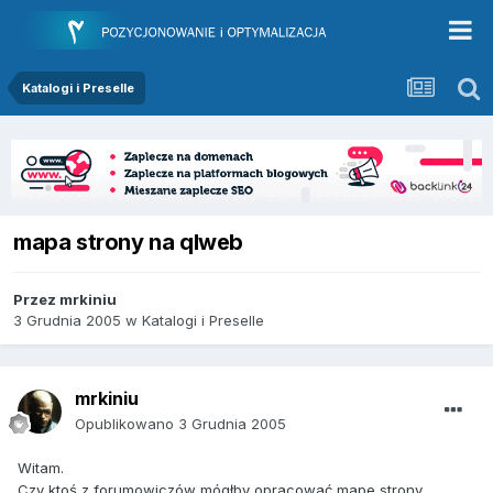
Katalogi i Preselle
mapa strony na qlweb
Przez
mrkiniu
3 Grudnia 2005
w
Katalogi i Preselle
mrkiniu
Opublikowano
3 Grudnia 2005
Witam.
Czy ktoś z forumowiczów mógłby opracować mape strony