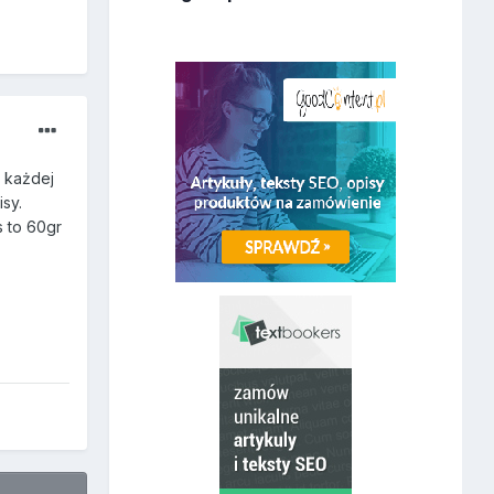
o każdej
isy.
s to 60gr