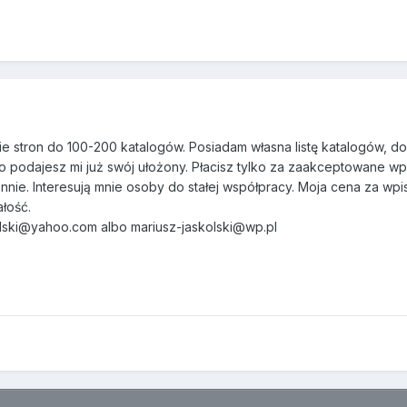
e stron do 100-200 katalogów. Posiadam własna listę katalogów, d
bo podajesz mi już swój ułożony. Płacisz tylko za zaakceptowane wp
nie. Interesują mnie osoby do stałej współpracy. Moja cena za wpi
łość.
kolski@yahoo.com albo mariusz-jaskolski@wp.pl