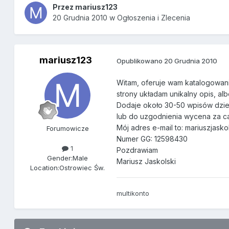
Przez
mariusz123
20 Grudnia 2010
w
Ogłoszenia i Zlecenia
mariusz123
Opublikowano
20 Grudnia 2010
Witam, oferuje wam katalogowani
strony układam unikalny opis, al
Dodaje około 30-50 wpisów dzien
lub do uzgodnienia wycena za ca
Mój adres e-mail to: mariuszjas
Forumowicze
Numer GG: 12598430
1
Pozdrawiam
Gender:
Male
Mariusz Jaskolski
Location:
Ostrowiec Św.
multikonto