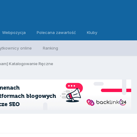
Webpozycja
Polecana zawartość
Kluby
ytkownicy online
Ranking
am] Katalogowanie Ręczne