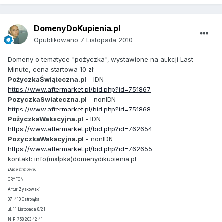
DomenyDoKupienia.pl
Opublikowano
7 Listopada 2010
Domeny o tematyce "pożyczka", wystawione na aukcji Last
Minute, cena startowa 10 zł
PożyczkaŚwiąteczna.pl
- IDN
https://www.aftermarket.pl/bid.php?id=751867
PozyczkaSwiateczna.pl
- nonIDN
https://www.aftermarket.pl/bid.php?id=751868
PożyczkaWakacyjna.pl
- IDN
https://www.aftermarket.pl/bid.php?id=762654
PozyczkaWakacyjna.pl
- nonIDN
https://www.aftermarket.pl/bid.php?id=762655
kontakt: info(małpka)domenydikupienia.pl
Dane firmowe:
GRYFON
Artur Zyskowski
07-410 Ostrołęka
ul. 11 Listopada 8/21
NIP: 758 203 42 41