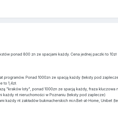
kstów ponad 800 zn ze spacjami każdy. Cena jednej paczki to 10zł 
emat programów. Ponad 1000zn ze spacją każdy (teksty pod zaplecz
 to 1,4zł.
azą "kraków loty", ponad 1000zn ze spacją każdy, fraza kluczowa n
mi każdy nt nieruchomości w Poznaniu (teksty pod zaplecze)
ami każdy nt zakładów bukmacherskich mi.n.Bet-at-Home, Unibet (t