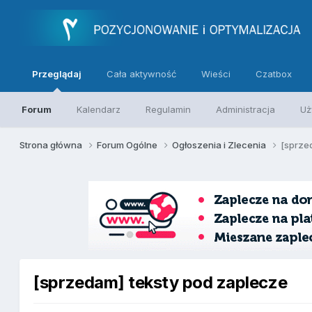
Przeglądaj
Cała aktywność
Wieści
Czatbox
Forum
Kalendarz
Regulamin
Administracja
Uż
Strona główna
Forum Ogólne
Ogłoszenia i Zlecenia
[sprze
[sprzedam] teksty pod zaplecze