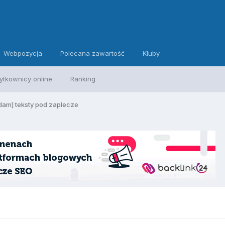
Webpozycja
Polecana zawartość
Kluby
ytkownicy online
Ranking
dam] teksty pod zaplecze