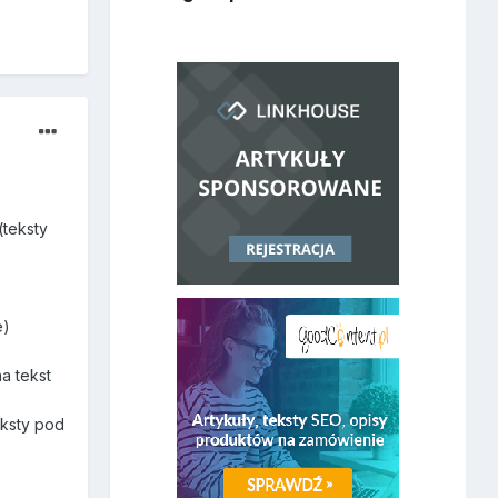
(teksty
e)
a tekst
eksty pod