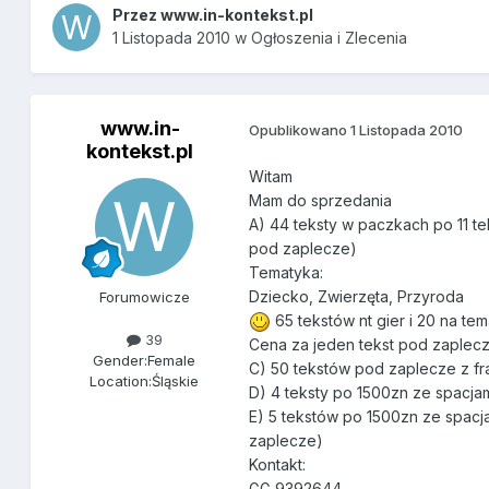
Przez
www.in-kontekst.pl
1 Listopada 2010
w
Ogłoszenia i Zlecenia
www.in-
Opublikowano
1 Listopada 2010
kontekst.pl
Witam
Mam do sprzedania
A) 44 teksty w paczkach po 11 te
pod zaplecze)
Tematyka:
Dziecko, Zwierzęta, Przyroda
Forumowicze
65 tekstów nt gier i 20 na t
39
Cena za jeden tekst pod zaplecze
Gender:
Female
C) 50 tekstów pod zaplecze z fr
Location:
Śląskie
D) 4 teksty po 1500zn ze spacja
E) 5 tekstów po 1500zn ze spacj
zaplecze)
Kontakt:
GG 9392644