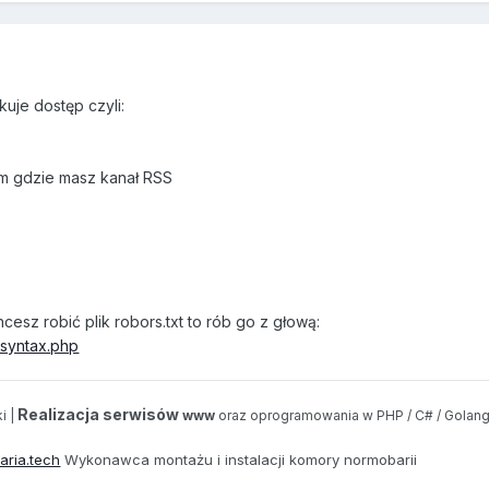
kuje dostęp czyli:
tam gdzie masz kanał RSS
cesz robić plik robors.txt to rób go z głową:
-syntax.php
Realizacja serwisów
i |
www
oraz oprogramowania w PHP / C# / Golang
aria.tech
Wykonawca montażu i instalacji komory normobarii