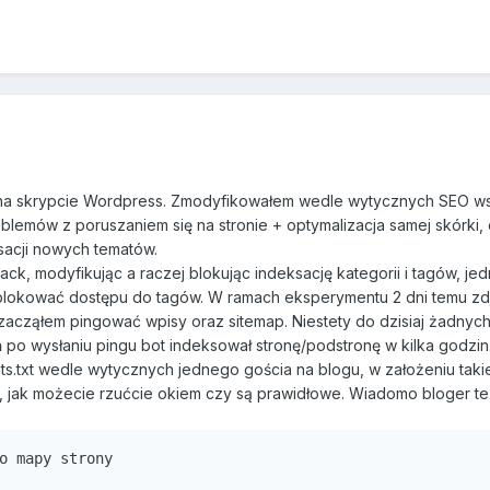
a skrypcie Wordpress. Zmodyfikowałem wedle wytycznych SEO ws
oblemów z poruszaniem się na stronie + optymalizacja samej skórki, 
sacji nowych tematów.
ck, modyfikując a raczej blokując indeksację kategorii i tagów, je
 blokować dostępu do tagów. W ramach eksperymentu 2 dni temu zd
, zacząłem pingować wpisy oraz sitemap. Niestety do dzisiaj żadnyc
 po wysłaniu pingu bot indeksował stronę/podstronę w kilka godzin.
ts.txt wedle wytycznych jednego gościa na blogu, w założeniu taki
t, jak możecie rzućcie okiem czy są prawidłowe. Wiadomo bloger t
o mapy strony
