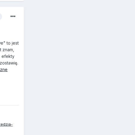
e" to jest
t znam,
 efekty
zostawię.
czne
zedzia-