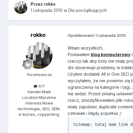
Przez
rokko
1 Listopada 2010
w
Dla początkujących
rokko
Opublikowano
1 Listopada 2010
Witam wszystkich,
Postawiłem
blog komputerowy
n
rzeczy tak aby boty nie miały pr
dni obserwuje problemy w indek
Użyłem dodatek All in One SEO pa
Forumowicze
wyczytałem, że nie powinno się
617
ograniczenia na kategorie i tagi
Gender:
Male
nie widać. Przed zmianą ustawień
Location:
Myszków
rzecz, zmodyfikowałem plik robo
Interests:
Nowe
miały zapobiec duplicate conten
technologie, SEO, SEM,
człowiek i błędy popełnia ;/
e-biznes, copywriting.
Sitemap: tutaj mam link d