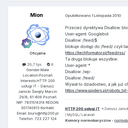
Mion
Opublikowano
1 Listopada 2010
Przecież dyrektywa Disallow: blo
User-agent: Googlebot
Disallow: /feed/$
blokuje dostęp do /feed/ czyli 
https://techformator.pl/feed/rss/
Oficjalne
Ta druga blokuje wszystkie:
20,7 tys.
6
User-agent: *
Gender:
Male
Disallow: /wp-
Location:
Poznań
Disallow: /feed/
Interests:
HTTP 200
Wywal to dziadostwo, a jak już ch
usługi IT - Dariusz
https://www.spiders.pl/robots_txt
Janicki Święty Marcin
29/8, 61-806 Poznań
NIP: 7831514314 REGON:
301740913 Kontakt:
HTTP 200 usługi IT
-> Dariusz Janick
Email: biuro@http200.pl
aravel
/ MySQL/ L
Telefon: 723 227 124
Komory normobaryczne -
normob