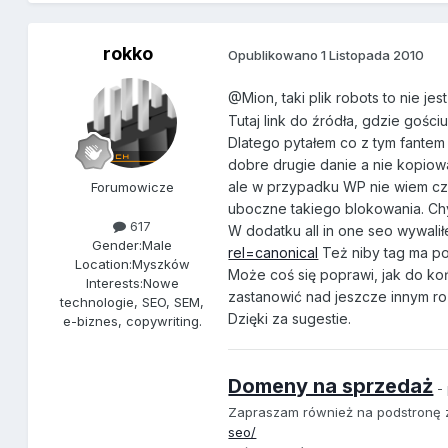
rokko
Opublikowano
1 Listopada 2010
@Mion, taki plik robots to nie je
Tutaj link do źródła, gdzie gośc
Dlatego pytałem co z tym fantem 
dobre drugie danie a nie kopiow
ale w przypadku WP nie wiem cz
Forumowicze
uboczne takiego blokowania. Chy
617
W dodatku all in one seo wywali
Gender:
Male
rel=canonical
Też niby tag ma p
Location:
Myszków
Może coś się poprawi, jak do koń
Interests:
Nowe
zastanowić nad jeszcze innym ro
technologie, SEO, SEM,
Dzięki za sugestie.
e-biznes, copywriting.
Domeny na sprzedaż
- 
Zapraszam również na podstronę
seo/