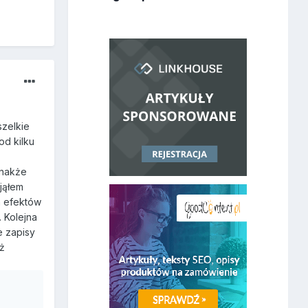
zelkie
od kilku
dnakże
jąłem
h efektów
 Kolejna
e zapisy
eż