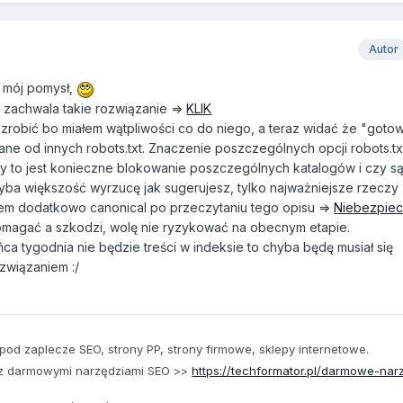
Autor
st mój pomysł,
iu zachwala takie rozwiązanie =>
KLIK
zrobić bo miałem wątpliwości co do niego, a teraz widać że "gotow
ane od innych robots.txt. Znaczenie poszczególnych opcji robots.tx
y to jest konieczne blokowanie poszczególnych katalogów i czy są
ba większość wyrzucę jak sugerujesz, tylko najważniejsze rzeczy 
łem dodatkowo canonical po przeczytaniu tego opisu =>
Niebezpie
omagać a szkodzi, wolę nie ryzykować na obecnym etapie.
ca tygodnia nie będzie treści w indeksie to chyba będę musiał się
związaniem :/
pod zaplecze SEO, strony PP, strony firmowe, sklepy internetowe.
 z darmowymi narzędziami SEO >>
https://techformator.pl/darmowe-nar