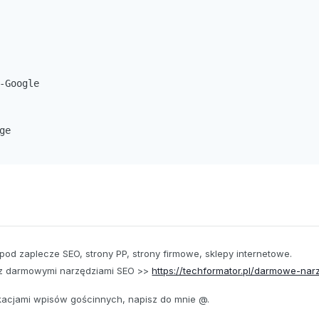
-Google

ge

pod zaplecze SEO, strony PP, strony firmowe, sklepy internetowe.
 z darmowymi narzędziami SEO >>
https://techformator.pl/darmowe-nar
ikacjami wpisów gościnnych, napisz do mnie
@.