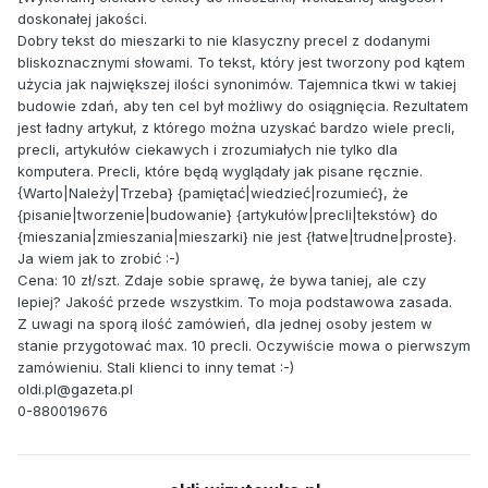
doskonałej jakości.
Dobry tekst do mieszarki to nie klasyczny precel z dodanymi
bliskoznacznymi słowami. To tekst, który jest tworzony pod kątem
użycia jak największej ilości synonimów. Tajemnica tkwi w takiej
budowie zdań, aby ten cel był możliwy do osiągnięcia. Rezultatem
jest ładny artykuł, z którego można uzyskać bardzo wiele precli,
precli, artykułów ciekawych i zrozumiałych nie tylko dla
komputera. Precli, które będą wyglądały jak pisane ręcznie.
{Warto|Należy|Trzeba} {pamiętać|wiedzieć|rozumieć}, że
{pisanie|tworzenie|budowanie} {artykułów|precli|tekstów} do
{mieszania|zmieszania|mieszarki} nie jest {łatwe|trudne|proste}.
Ja wiem jak to zrobić :-)
Cena: 10 zł/szt. Zdaje sobie sprawę, że bywa taniej, ale czy
lepiej? Jakość przede wszystkim. To moja podstawowa zasada.
Z uwagi na sporą ilość zamówień, dla jednej osoby jestem w
stanie przygotować max. 10 precli. Oczywiście mowa o pierwszym
zamówieniu. Stali klienci to inny temat :-)
oldi.pl@gazeta.pl
0-880019676