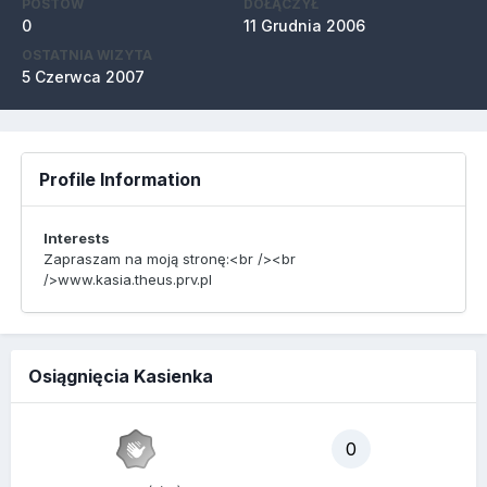
POSTÓW
DOŁĄCZYŁ
0
11 Grudnia 2006
OSTATNIA WIZYTA
5 Czerwca 2007
Profile Information
Interests
Zapraszam na moją stronę:<br /><br
/>www.kasia.theus.prv.pl
Osiągnięcia Kasienka
0