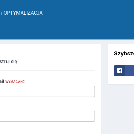
Szybsz
struj się
ail
WYMAGANE